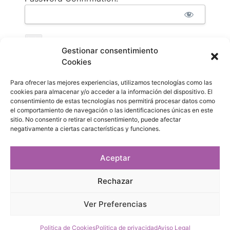
Gestionar consentimiento
Cookies
Pay via your PayPal account
Para ofrecer las mejores experiencias, utilizamos tecnologías como las
cookies para almacenar y/o acceder a la información del dispositivo. El
I have read and accept the Terms and
consentimiento de estas tecnologías nos permitirá procesar datos como
Conditions of Sale and Return Policy
*
el comportamiento de navegación o las identificaciones únicas en este
sitio. No consentir o retirar el consentimiento, puede afectar
negativamente a ciertas características y funciones.
I have read and accept the Privacy Policy
Aceptar
Sin valor
Rechazar
Ver Preferencias
Politica de Cookies
Politica de privacidad
Aviso Legal